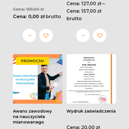
127,00
zł
–
Pierwotna
159,00
zł
Zakres
157,00
zł
cena
Aktualna
0,00
zł
brutto
cen:
brutto
wynosiła:
cena
od 127,00 zł
159,00 zł.
wynosi:
do 157,00 zł
Ten
Ten
0,00 zł.
produkt
produkt
ma wiele
ma wiele
wariantów.
wariantów.
PROMOCJA!
Opcje
Opcje
można
można
wybrać
wybrać
na stronie
na stronie
produktu
produktu
Awans zawodowy
Wydruk zaświadczenia
na nauczyciela
mianowanego
20,00
zł