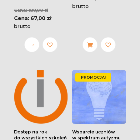
brutto
Pierwotna
189,00
zł
cena
Aktualna
67,00
zł
wynosiła:
cena
brutto
189,00 zł.
wynosi:
67,00 zł.
Ten
produkt
ma wiele
wariantów.
PROMOCJA!
Opcje
można
wybrać
na stronie
produktu
Dostęp na rok
Wsparcie uczniów
do wszystkich szkoleń
w spektrum autyzmu