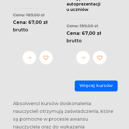
autoprezentacji
u uczniów
Pierwotna
189,00
zł
cena
Aktualna
67,00
zł
Pierwotna
189,00
zł
wynosiła:
cena
brutto
cena
Aktualna
67,00
zł
189,00 zł.
wynosi:
wynosiła:
cena
brutto
67,00 zł.
189,00 zł.
wynosi:
67,00 zł.
Ten
Ten
produkt
produkt
ma wiele
ma wiele
wariantów.
wariantów.
Więcej kursów
Opcje
Opcje
można
można
wybrać
wybrać
Absolwenci kursów doskonalenia
na stronie
na stronie
nauczycieli otrzymują zaświadczenia, które
produktu
produktu
są pomocne w procesie awansu
nauczyciela oraz do wykazania