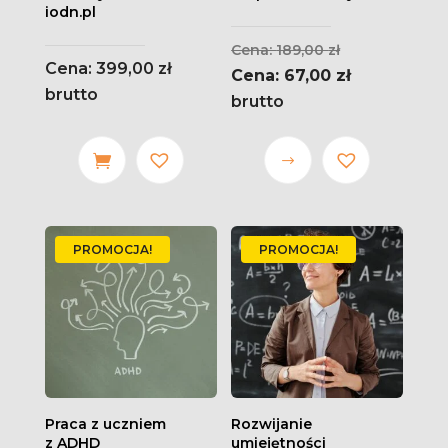
iodn.pl
Pierwotna
189,00
zł
399,00
zł
cena
Aktualna
67,00
zł
brutto
wynosiła:
cena
brutto
189,00 zł.
wynosi:
67,00 zł.
Ten
produkt
ma wiele
wariantów.
PROMOCJA!
PROMOCJA!
Opcje
można
wybrać
na stronie
produktu
Praca z uczniem
Rozwijanie
z ADHD
umiejętności