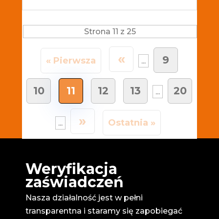
Strona 11 z 25
«
9
« Pierwsza
...
10
11
12
13
20
...
»
Ostatnia »
...
Weryfikacja
zaświadczeń
Nasza działalność jest w pełni
transparentna i staramy się zapobiegać