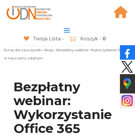
Twoja Lista -
Koszyk -
0
Kursy dla nauczycieli
»
Blog
»
Bezpłatny webinar: Wykorzystanie Office 365
w nauczaniu zdalnym
Bezpłatny
webinar:
Wykorzystanie
Office 365