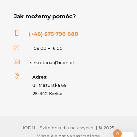
Jak możemy pomóc?

(+48) 575 798 888
}
08:00 – 16:00

sekretariat@iodn.pl

Adres:
ul. Mazurska 69
25-342 Kielce
IODN – Szkolenia dla nauczycieli | © 2025
0
Wszelkie prawa zastrzeżone