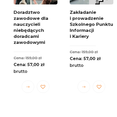
Doradztwo
Zakładanie
zawodowe dla
i prowadzenie
nauczycieli
Szkolnego Punktu
n
niebędących
Informacji
doradcami
i Kariery
zawodowymi
otna
Pierwot
159,00
zł
Pierwotna
159,00
zł
alna
cena
Aktualn
57,00
zł
cena
Aktualna
57,00
zł
ła:
wynosiła
cena
brutto
wynosiła:
cena
brutto
zł.
i:
159,00 zł
wynosi:
159,00 zł.
wynosi:
zł.
57,00 zł
57,00 zł.
Ten
Ten
produkt
produkt
ma
ma
wiele
wiele
.
wariantów.
wariantów.