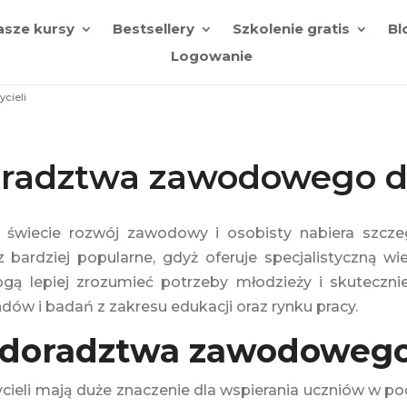
asze kursy
Bestsellery
Szkolenie gratis
Bl
Logowanie
cieli
oradztwa zawodowego dl
 świecie rozwój zawodowy i osobisty nabiera szcz
az bardziej popularne, gdyż oferuje specjalistyczną w
ą lepiej zrozumieć potrzeby młodzieży i skutecznie
ów i badań z zakresu edukacji oraz rynku pracy.
z doradztwa zawodoweg
cieli mają duże znaczenie dla wspierania uczniów w 