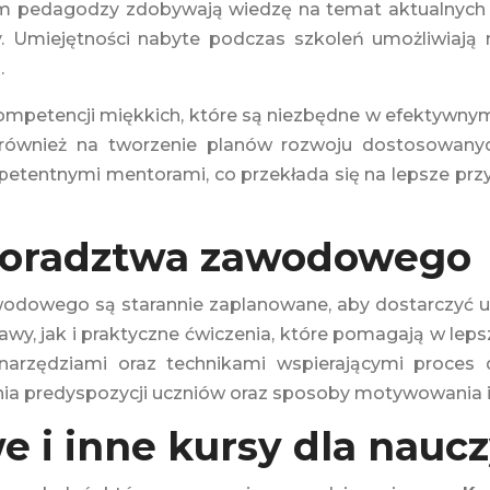
om pedagodzy zdobywają wiedzę na temat aktualnych t
y. Umiejętności nabyte podczas szkoleń umożliwiają 
.
ompetencji miękkich, które są niezbędne w efektywnym
wnież na tworzenie planów rozwoju dostosowanych
ompetentnymi mentorami, co przekłada się na lepsze pr
 doradztwa zawodowego
wodowego są starannie zaplanowane, aby dostarczyć uc
y, jak i praktyczne ćwiczenia, które pomagają w leps
arzędziami oraz technikami wspierającymi proces
 predyspozycji uczniów oraz sposoby motywowania ic
i inne kursy dla nauczy