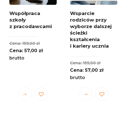
Współpraca
Wsparcie
szkoły
rodziców przy
z pracodawcami
wyborze dalszej
ścieżki
kształcenia
Pierwotna
159,00
zł
i kariery ucznia
cena
Aktualna
57,00
zł
na
wynosiła:
cena
brutto
Pierwotna
159,00
zł
a
159,00 zł.
wynosi:
cena
Aktualna
57,00
zł
:
57,00 zł.
wynosiła:
cena
brutto
.
159,00 zł.
wynosi:
.
57,00 zł.
Ten
Ten
produkt
produkt
ma
ma
wiele
wiele
wariantów.
wariantów.