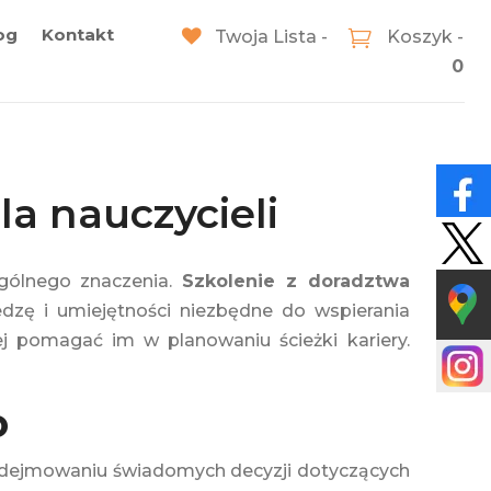
og
Kontakt
Twoja Lista -
Koszyk -
0
a nauczycieli
ególnego znaczenia.
Szkolenie z doradztwa
iedzę i umiejętności niezbędne do wspierania
j pomagać im w planowaniu ścieżki kariery.
o
podejmowaniu świadomych decyzji dotyczących