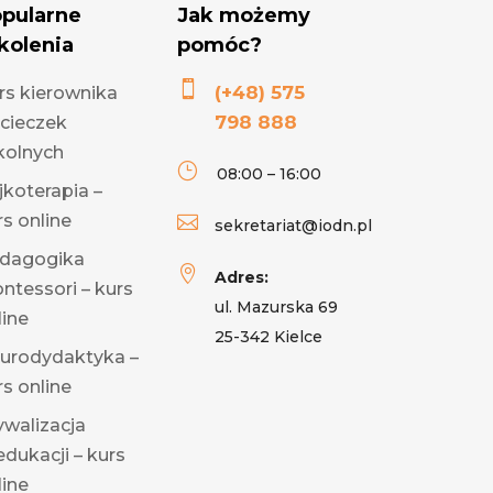
pularne
Jak możemy
kolenia
pomóc?

(+48) 575
rs kierownika
798 888
cieczek
kolnych
}
08:00 – 16:00
jkoterapia –
rs online

sekretariat@iodn.pl
dagogika

Adres:
ntessori – kurs
ul. Mazurska 69
line
25-342 Kielce
urodydaktyka –
rs online
ywalizacja
edukacji – kurs
line