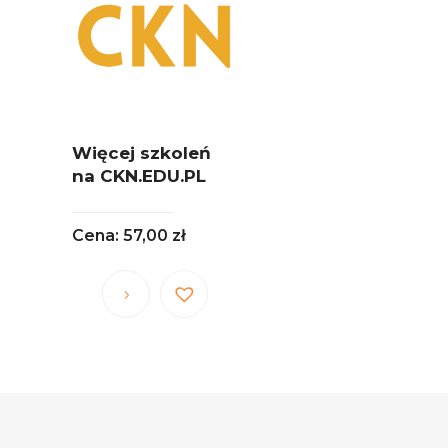
Opcje
Opcje
można
można
wybrać
wybrać
na
na
stronie
stronie
produktu
produktu
Więcej szkoleń
na CKN.EDU.PL
57,00
zł