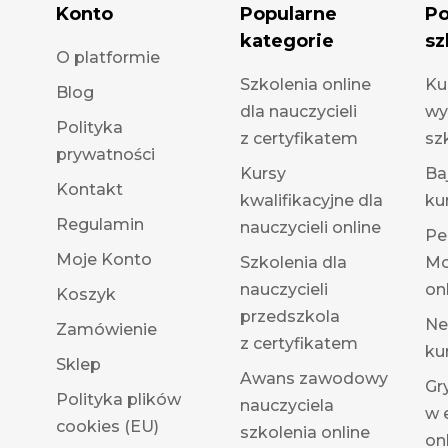
Konto
Popularne
Po
kategorie
sz
O platformie
Szkolenia online
Ku
Blog
dla nauczycieli
wy
Polityka
z certyfikatem
sz
prywatności
Kursy
Ba
Kontakt
kwalifikacyjne dla
ku
Regulamin
nauczycieli online
Pe
Moje Konto
Szkolenia dla
Mo
nauczycieli
on
Koszyk
przedszkola
Ne
Zamówienie
z certyfikatem
ku
Sklep
Awans zawodowy
Gr
Polityka plików
nauczyciela
w 
cookies (EU)
szkolenia online
on