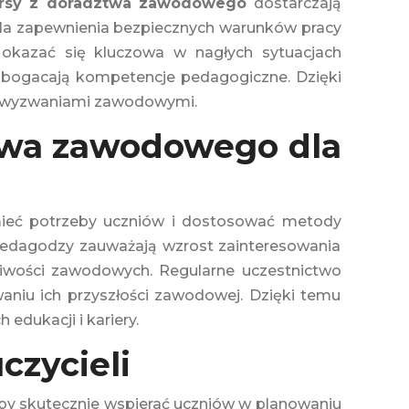
rsy z doradztwa zawodowego
dostarczają
la zapewnienia bezpiecznych warunków pracy
 okazać się kluczowa w nagłych sytuacjach
wzbogacają kompetencje pedagogiczne. Dzięki
ymi wyzwaniami zawodowymi.
ztwa zawodowego dla
umieć potrzeby uczniów i dostosować metody
 pedagodzy zauważają wzrost zainteresowania
liwości zawodowych. Regularne uczestnictwo
aniu ich przyszłości zawodowej. Dzięki temu
dukacji i kariery.
czycieli
aby skutecznie wspierać uczniów w planowaniu