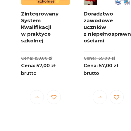
Zintegrowany
Doradztwo
System
zawodowe
Kwalifikacji
uczniów
w praktyce
z niepełnospraw
szkolnej
ościami
Pierwotna
Pierw
159,00
zł
159,00
zł
cena
Aktualna
cena
Aktu
57,00
zł
57,00
zł
wynosiła:
cena
wynosi
cena
brutto
brutto
159,00 zł.
wynosi:
159,00 
wynos
57,00 zł.
57,00 
Ten
Ten
produkt
produkt
ma
ma
wiele
wiele
wariantów.
wariantów