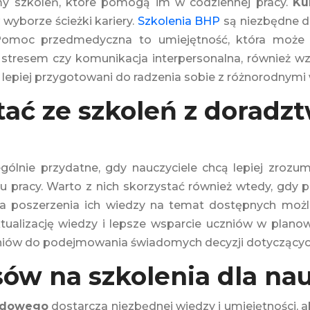
my szkoleń, które pomogą im w codziennej pracy.
Ku
wyborze ścieżki kariery.
Szkolenia BHP
są niezbędne d
w. Pomoc przedmedyczna to umiejętność, która może
ie stresem czy komunikacja interpersonalna, również 
są lepiej przygotowani do radzenia sobie z różnorodn
tać ze szkoleń z dorad
ólnie przydatne, gdy nauczyciele chcą lepiej zroz
ku pracy. Warto z nich skorzystać również wtedy, gdy
ga poszerzenia ich wiedzy na temat dostępnych moż
ualizację wiedzy i lepsze wsparcie uczniów w planow
w do podejmowania świadomych decyzji dotyczących e
ów na szkolenia dla nau
wodowego
dostarcza niezbędnej wiedzy i umiejętności, 