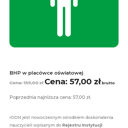
BHP w placówce oświatowej
57,00
zł
Pierwotna
Aktualna
159,00
zł
brutto
cena
cena
wynosiła:
wynosi:
Poprzednia najniższa cena:
57,00
zł
.
159,00 zł.
57,00 zł.
IODN jest nowoczesnym ośrodkiem doskonalenia
nauczycieli wpisanym do
Rejestru Instytucji