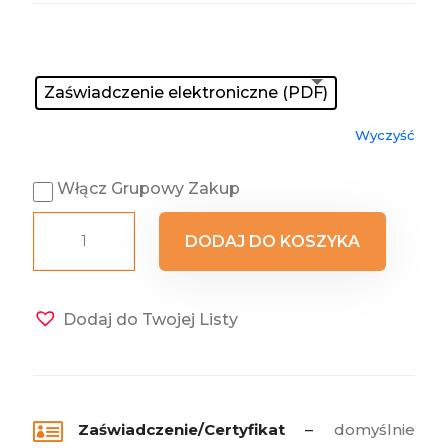
Zaświadczenie
: Zaświadczenie elektroniczne (PDF)
Zaświadczenie elektroniczne (PDF)
Wyczyść
Włącz Grupowy Zakup
ilość
DODAJ DO KOSZYKA
BHP
w
placówce
Dodaj do Twojej Listy
oświatowej

Zaświadczenie/Certyfikat
–
domyślnie