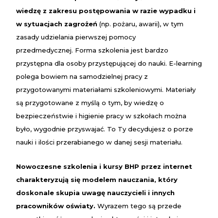
wiedzę z zakresu postępowania w razie wypadku i
w sytuacjach zagrożeń
(np. pożaru, awarii), w tym
zasady udzielania pierwszej pomocy
przedmedycznej. Forma
szkolenia
jest bardzo
przystępna dla osoby przystępującej do nauki.
E-learning
polega bowiem na samodzielnej pracy z
przygotowanymi materiałami szkoleniowymi.
Materiały
są przygotowane z myślą o tym, by wiedz
ę o
bezpieczeństwie i higienie pracy
w sz
kołach
można
było, wygodnie przyswajać. To Ty decydujesz o porze
nauki i ilości przerabianego w danej sesji materiału.
Nowoczesne
szkolenia
i
kursy BH
P przez internet
charakteryzują się modelem nauczania, który
doskonale skupia uwagę
nauczycieli
i innych
pracowników oświaty.
Wyrazem tego są przede