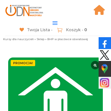
Twoja Lista -
Koszyk -
0
Kursy dla nauczycieli
»
Sklep
»
BHP w placówce oświatowej
PROMOCJA!