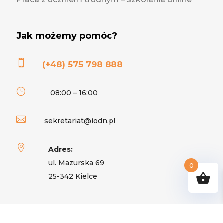
Jak możemy pomóc?

(+48) 575 798 888
}
08:00 – 16:00

sekretariat@iodn.pl

Adres:
ul. Mazurska 69
0
25-342 Kielce