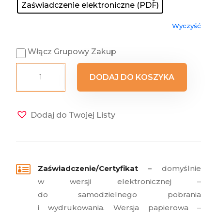
Zaświadczenie elektroniczne (PDF)
Wyczyść
Włącz Grupowy Zakup
ilość
DODAJ DO KOSZYKA
Coaching
w
pracy
Dodaj do Twojej Listy
nauczyciela,
coaching
w
szkole

Zaświadczenie/Certyfikat
–
domyślnie
w wersji elektronicznej –
do samodzielnego pobrania
i wydrukowania. Wersja papierowa –