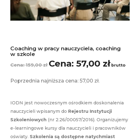
Coaching w pracy nauczyciela, coaching
w szkole
57,00
zł
Pierwotna
Aktualna
159,00
zł
brutto
cena
cena
wynosiła:
wynosi:
Poprzednia najniższa cena:
57,00
zł
.
159,00 zł.
57,00 zł.
IODN jest nowoczesnym ośrodkiem doskonalenia
nauczycieli wpisanym do
Rejestru Instytucji
Szkoleniowych
(nr 2.26/00057/2016). Organizujemy
e-learningowe kursy dla nauczycieli i pracowników
oświaty.
Szkolenia są dostępne natychmiast