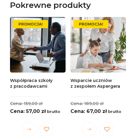
Pokrewne produkty
PROMOCJA!
PROMOCJA!
Współpraca szkoły
Wsparcie uczniów
z pracodawcami
z zespołem Aspergera
Pierwotna
Pierwotna
159,00
zł
189,00
zł
cena
Aktualna
cena
Aktualna
57,00
zł
67,00
zł
brutto
brutto
wynosiła:
cena
wynosiła:
cena
159,00 zł.
wynosi:
189,00 zł.
wynosi:
Ten
Ten
57,00 zł.
67,00 zł.