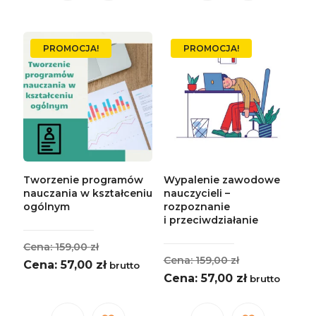
produkt
produkt
ma
ma
wiele
wiele
PROMOCJA!
PROMOCJA!
wariantów.
wariantów.
Opcje
Opcje
można
można
wybrać
wybrać
na
na
stronie
stronie
produktu
produktu
Tworzenie programów
Wypalenie zawodowe
nauczania w kształceniu
nauczycieli –
ogólnym
rozpoznanie
i przeciwdziałanie
Pierwotna
159,00
zł
Pierwotna
159,00
zł
cena
Aktualna
57,00
zł
brutto
cena
Aktualna
57,00
zł
brutto
wynosiła:
cena
wynosiła:
cena
159,00 zł.
wynosi:
159,00 zł.
wynosi: