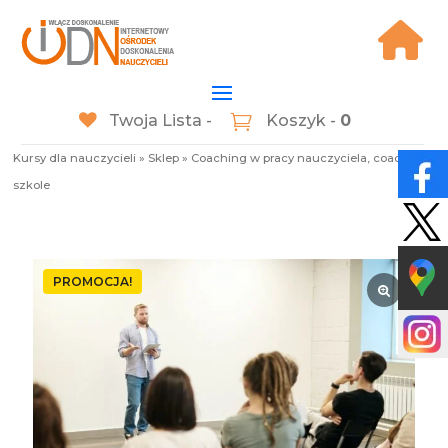
Twoja Lista -
Koszyk -
0
Kursy dla nauczycieli
»
Sklep
»
Coaching w pracy nauczyciela, coaching w
szkole
PROMOCJA!