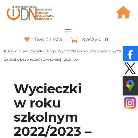
Twoja Lista -
Koszyk -
0
Kursy dla nauczycieli
»
Blog
»
Wycieczki w roku szkolnym 2022/2023 –
zadbaj o bezpieczeństwo swoich uczniów
Wycieczki
w roku
szkolnym
2022/2023 –