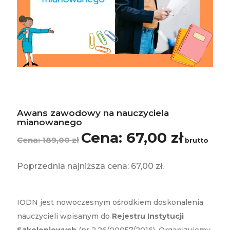
Awans zawodowy na nauczyciela
mianowanego
67,00
zł
Pierwotna
Aktualna
189,00
zł
brutto
cena
cena
wynosiła:
wynosi:
Poprzednia najniższa cena:
67,00
zł
.
189,00 zł.
67,00 zł.
IODN jest nowoczesnym ośrodkiem doskonalenia
nauczycieli wpisanym do
Rejestru Instytucji