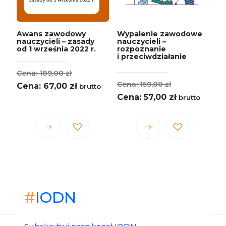
na
stronie
produktu
Awans zawodowy
Wypalenie zawodowe
nauczycieli – zasady
nauczycieli –
od 1 września 2022 r.
rozpoznanie
i przeciwdziałanie
Pierwotna
189,00
zł
Pierwotna
159,00
zł
cena
Aktualna
67,00
zł
brutto
cena
Aktualna
57,00
zł
brutto
wynosiła:
cena
wynosiła:
cena
189,00 zł.
wynosi:
159,00 zł.
wynosi:
67,00 zł.
Ten
Ten
57,00 zł.
produkt
produkt
ma
ma
wiele
wiele
wariantów.
wariantów.
#
IODN
Opcje
Opcje
można
można
wybrać
wybrać