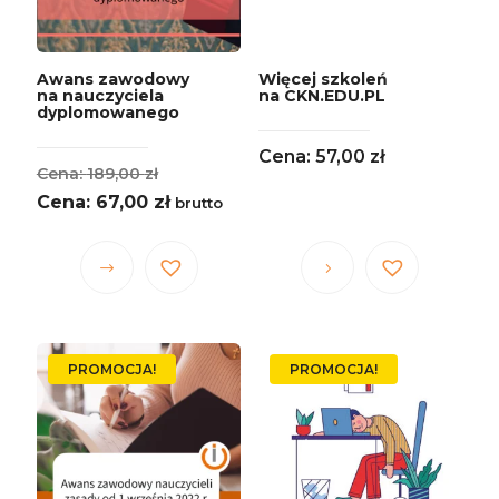
Awans zawodowy
Więcej szkoleń
na nauczyciela
na CKN.EDU.PL
dyplomowanego
57,00
zł
Pierwotna
189,00
zł
cena
Aktualna
67,00
zł
brutto
wynosiła:
cena
189,00 zł.
wynosi:
Ten
67,00 zł.
produkt
ma
wiele
PROMOCJA!
PROMOCJA!
wariantów.
Opcje
można
wybrać