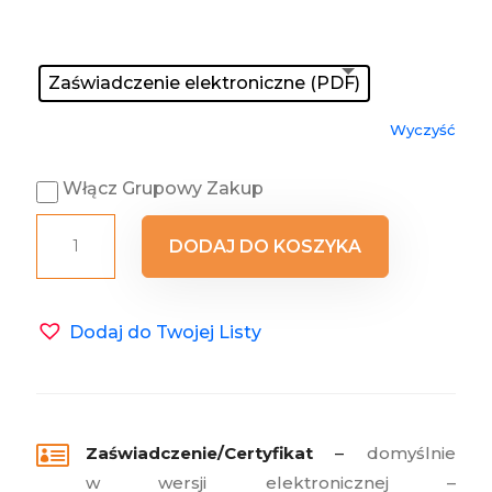
Zaświadczenie
: Zaświadczenie elektroniczne (PDF)
Zaświadczenie elektroniczne (PDF)
Wyczyść
Włącz Grupowy Zakup
ilość
DODAJ DO KOSZYKA
Awans
zawodowy
na
Dodaj do Twojej Listy
nauczyciela
mianowanego

Zaświadczenie/Certyfikat
–
domyślnie
w wersji elektronicznej –