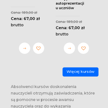
autoprezentacji
u uczniów
Pierwotna
189,00
zł
cena
Aktualna
67,00
zł
Pierwotna
189,00
zł
wynosiła:
cena
brutto
cena
Aktualna
67,00
zł
189,00 zł.
wynosi:
wynosiła:
cena
brutto
67,00 zł.
189,00 zł.
wynosi:
67,00 zł.
Ten
Ten
produkt
produkt
ma wiele
ma wiele
wariantów.
wariantów.
Więcej kursów
Opcje
Opcje
można
można
wybrać
wybrać
Absolwenci kursów doskonalenia
na stronie
na stronie
nauczycieli otrzymują zaświadczenia, które
produktu
produktu
są pomocne w procesie awansu
nauczyciela oraz do wykazania