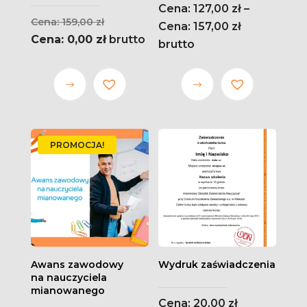
127,00
zł
–
Pierwotna
159,00
zł
Zakres
157,00
zł
cena
Aktualna
0,00
zł
brutto
cen:
brutto
wynosiła:
cena
od 127,00 zł
159,00 zł.
wynosi:
do 157,00 zł
Ten
Ten
0,00 zł.
produkt
produkt
ma wiele
ma wiele
wariantów.
wariantów.
PROMOCJA!
Opcje
Opcje
można
można
wybrać
wybrać
na stronie
na stronie
produktu
produktu
Awans zawodowy
Wydruk zaświadczenia
na nauczyciela
mianowanego
20,00
zł