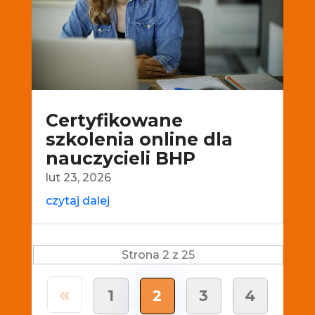
Certyfikowane
szkolenia online dla
nauczycieli BHP
lut 23, 2026
czytaj dalej
Strona 2 z 25
«
1
2
3
4