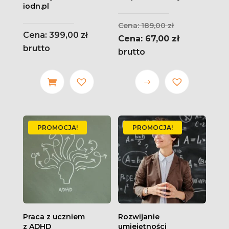
iodn.pl
Pierwotna
189,00
zł
399,00
zł
cena
Aktualna
67,00
zł
brutto
wynosiła:
cena
brutto
189,00 zł.
wynosi:
67,00 zł.
Ten
produkt
ma wiele
wariantów.
PROMOCJA!
PROMOCJA!
Opcje
można
wybrać
na stronie
produktu
Praca z uczniem
Rozwijanie
z ADHD
umiejętności