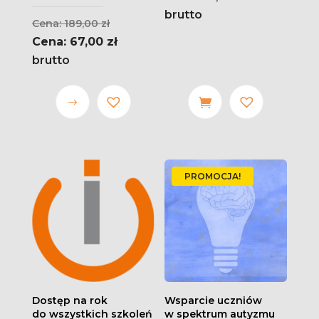
brutto
Pierwotna
189,00
zł
cena
Aktualna
67,00
zł
wynosiła:
cena
brutto
189,00 zł.
wynosi:
67,00 zł.
Ten
produkt
ma wiele
wariantów.
PROMOCJA!
Opcje
można
wybrać
na stronie
produktu
Dostęp na rok
Wsparcie uczniów
do wszystkich szkoleń
w spektrum autyzmu