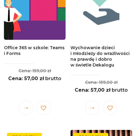
można
można
wybrać
wybrać
na
na
stronie
stronie
produktu
produktu
Office 365 w szkole: Teams
Wychowanie dzieci
i Forms
i młodzieży do wrażliwości
na prawdę i dobro
w świetle Dekalogu
Pierwotna
159,00
zł
Aktualna
cena
57,00
zł
brutto
Pierwo
159,00
zł
cena
wynosiła:
Aktualna
cena
57,00
zł
brutto
wynosi:
159,00 zł.
cena
wynosił
57,00 zł.
wynosi:
159,00 z
Ten
Ten
57,00 zł.
produkt
produkt
ma
ma
wiele
wiele