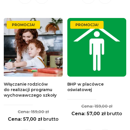
57,00 zł.
produkt
produkt
ma
ma
wiele
wiele
PROMOCJA!
PROMOCJA!
wariantów.
wariantów.
Opcje
Opcje
można
można
wybrać
wybrać
na
na
stronie
stronie
produktu
produktu
Włączanie rodziców
BHP w placówce
do realizacji programu
oświatowej
wychowawczego szkoły
Pierwo
159,00
zł
Pierwotna
159,00
zł
Aktualna
cena
57,00
zł
brutto
Aktualna
cena
57,00
zł
brutto
cena
wynosił
cena
wynosiła:
wynosi:
159,00 z