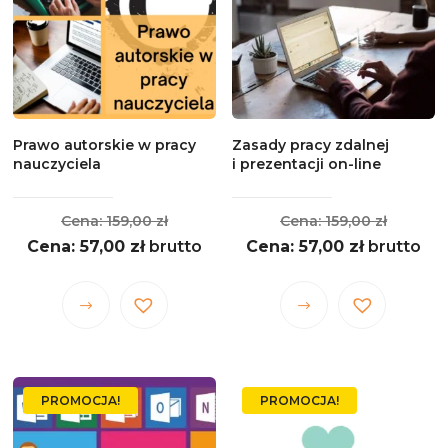
można
można
wybrać
wybrać
na
na
stronie
stronie
produktu
produktu
Prawo autorskie w pracy
Zasady pracy zdalnej
nauczyciela
i prezentacji on-line
Pierwotna
Pierwo
159,00
zł
159,00
zł
Aktualna
cena
Aktualna
cena
57,00
zł
brutto
57,00
zł
brutto
cena
wynosiła:
cena
wynosił
wynosi:
159,00 zł.
wynosi:
159,00 z
Ten
Ten
57,00 zł.
57,00 zł.
produkt
produkt
ma
ma
wiele
wiele
PROMOCJA!
PROMOCJA!
wariantów.
wariantów.
Opcje
Opcje