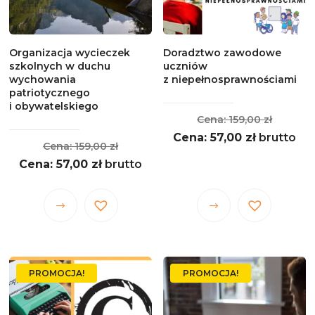
stronie
stronie
produktu
produktu
Organizacja wycieczek
Doradztwo zawodowe
szkolnych w duchu
uczniów
wychowania
z niepełnosprawnościami
patriotycznego
i obywatelskiego
Pierwo
159,00
zł
Aktualna
cena
57,00
zł
brutto
Pierwotna
159,00
zł
cena
wynosił
Aktualna
cena
57,00
zł
brutto
wynosi:
159,00 z
cena
wynosiła:
57,00 zł.
wynosi:
159,00 zł.
Ten
Ten
57,00 zł.
produkt
produkt
ma
ma
wiele
wiele
PROMOCJA!
PROMOCJA!
wariantów.
wariantów.
Opcje
Opcje