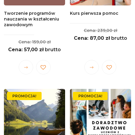
produktu
produktu
Tworzenie programów
Kurs pierwsza pomoc
nauczania w kształceniu
zawodowym
Pierwo
239,00
zł
Aktualna
cena
87,00
zł
brutto
Pierwotna
159,00
zł
cena
wynosił
Aktualna
cena
57,00
zł
brutto
wynosi:
239,00 
cena
wynosiła:
87,00 zł.
wynosi:
159,00 zł.
Ten
Ten
57,00 zł.
produkt
produkt
ma
ma
wiele
wiele
PROMOCJA!
PROMOCJA!
wariantów.
wariantów.
Opcje
Opcje
można
można
wybrać
wybrać
na
na