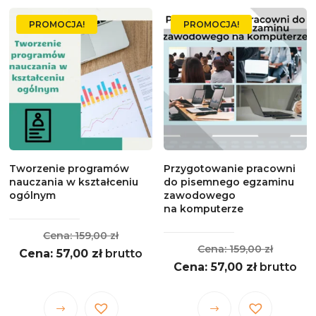
wiele
wiele
PROMOCJA!
PROMOCJA!
wariantów.
wariantów.
Opcje
Opcje
można
można
wybrać
wybrać
na
na
stronie
stronie
produktu
produktu
Tworzenie programów
Przygotowanie pracowni
nauczania w kształceniu
do pisemnego egzaminu
ogólnym
zawodowego
na komputerze
Pierwotna
159,00
zł
Pierwo
159,00
zł
Aktualna
cena
57,00
zł
brutto
Aktualna
cena
57,00
zł
brutto
cena
wynosiła:
cena
wynosił
wynosi:
159,00 zł.
wynosi:
159,00 z
57,00 zł.
Ten
Ten