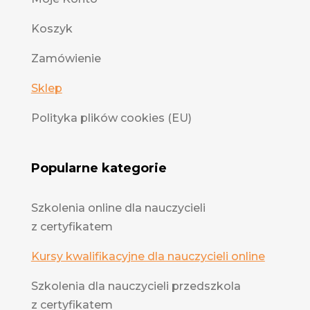
Przedmioty przyrodnicze
(49)
Koszyk
Religia/etyka
(48)
Zamówienie
Wychowanie
(48)
Sklep
Wychowanie fizyczne
(49)
Polityka plików cookies (EU)
Popularne kategorie
Szkolenia online dla nauczycieli
z certyfikatem
Kursy kwalifikacyjne dla nauczycieli online
Szkolenia dla nauczycieli przedszkola
z certyfikatem