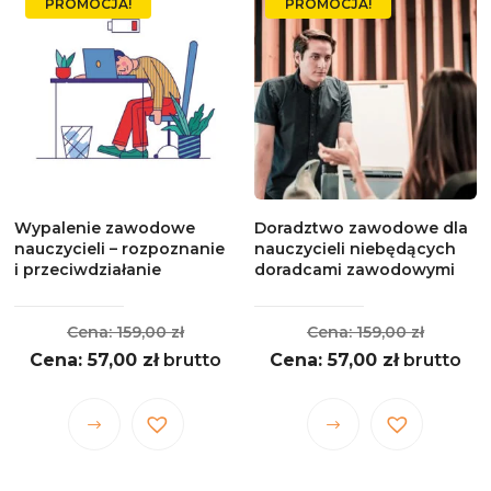
PROMOCJA!
PROMOCJA!
wariantów.
wariantów.
Opcje
Opcje
można
można
wybrać
wybrać
na
na
stronie
stronie
produktu
produktu
Wypalenie zawodowe
Doradztwo zawodowe dla
nauczycieli – rozpoznanie
nauczycieli niebędących
i przeciwdziałanie
doradcami zawodowymi
Pierwotna
Pierwo
159,00
zł
159,00
zł
Aktualna
cena
Aktualna
cena
57,00
zł
brutto
57,00
zł
brutto
cena
wynosiła:
cena
wynosił
wynosi:
159,00 zł.
wynosi:
159,00 z
Ten
Ten
57,00 zł.
57,00 zł.
produkt
produkt
ma
ma