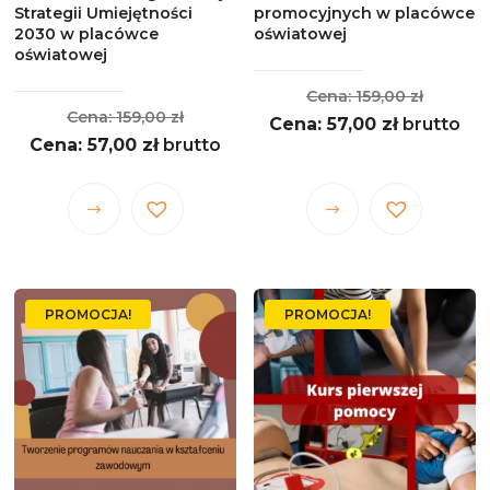
Strategii Umiejętności
promocyjnych w placówce
2030 w placówce
oświatowej
oświatowej
Pierwo
159,00
zł
Pierwotna
159,00
zł
Aktualna
cena
57,00
zł
brutto
Aktualna
cena
57,00
zł
brutto
cena
wynosił
cena
wynosiła:
wynosi:
159,00 z
wynosi:
159,00 zł.
57,00 zł.
Ten
Ten
57,00 zł.
produkt
produkt
ma
ma
wiele
wiele
PROMOCJA!
PROMOCJA!
wariantów.
wariantów.
Opcje
Opcje
można
można
wybrać
wybrać
na
na
stronie
stronie