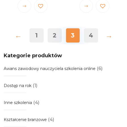
wynosi:
159,00 zł.
57,00 zł.
Ten
Ten
57,00 zł.
produkt
produkt
ma
ma
wiele
wiele
←
→
1
2
3
4
wariantów.
wariantów.
Opcje
Opcje
można
można
Kategorie produktów
wybrać
wybrać
na
na
(6)
Awans zawodowy nauczyciela szkolenia online
stronie
stronie
produktu
produktu
(1)
Dostęp na rok
(4)
Inne szkolenia
(4)
Kształcenie branżowe